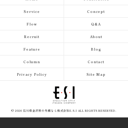
Service
Concept
Flow
Q&A
Recruit
About
Feature
Blog
Column
Contact
Privacy Policy
Site Map
© 2026 石川県金沢市の外構なら株式会社E.S.I ALL RIGHTS RESERVED.