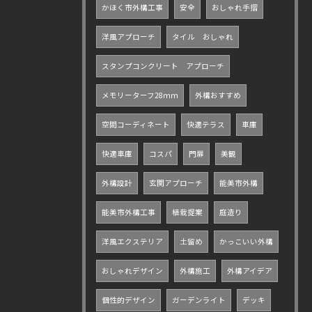
かほく市外構工事
安全
おしゃれ手摺
洋風アプローチ
タイル おしゃれ
スタンプコンクリート アプローチ
メモリーターフ28ｍｍ
外構おすすめ
空間コーディネート
快適テラス
車庫
快適車庫
コスパ
門扉
美観
外構設計
玄関アプローチ
能美市外構
能美市外構工事
植栽提案
庭造り
洋風エクステリア
土留め
かっこいい外構
おしゃれデザイン
外構施工
外構アイデア
個性的デザイン
ガーデンライト
デッキ