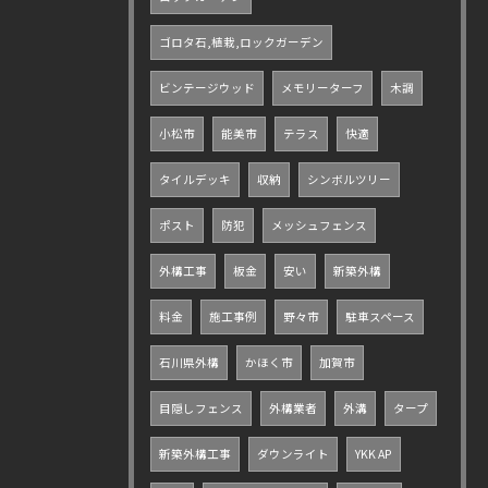
ゴロタ石,植栽,ロックガーデン
ビンテージウッド
メモリーターフ
木調
小松市
能美市
テラス
快適
タイルデッキ
収納
シンボルツリー
ポスト
防犯
メッシュフェンス
外構工事
板金
安い
新築外構
料金
施工事例
野々市
駐車スペース
石川県外構
かほく市
加賀市
目隠しフェンス
外構業者
外溝
タープ
新築外構工事
ダウンライト
YKK AP