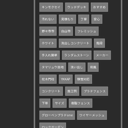
キンモクセイ
ウッドデッキ
おすすめ
汚れない
見積もり
丁寧
安心
野々市市
白山市
フレミッシュ
ホワイト
洗出しコンクリート
階段
手入れ簡単
ランダムストーン
メーカー
タマリュウ目地
洗い出し
和風
枕木門柱
YKKAP
積雪対応
コンクリート
施工例
プラドフェンス
下草
サイズ
樹脂フェンス
グローベンプラドone
ワイヤーメッシュ
ロックガーデン