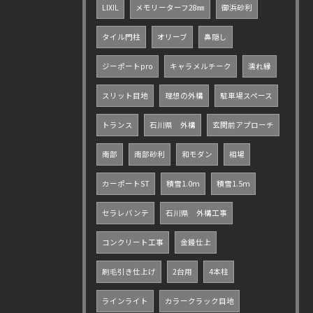
LIXIL
メモリーターフ28㎜
御浜砂利
タイル門柱
オリーブ
鼻隠し
ジーポートpro
キャラメルチーク
濡れ縁
スリット目地
理想の外構
駐車場スペース
トランス
石川県 外構
玄関前アプローチ
南部
南部砂利
和モダン
相場
カーポートST
積雪1.0ｍ
積雪1.5ｍ
セラレバンテ
石川県 外構工事
コンクリート工事
金鏝仕上
刷毛引き仕上げ
2台用
4本柱
ラインライト
カラークラック目地