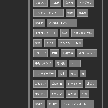
フェンス
人工芝
金沢市
ドッグラン
スタンプコンクリート
物置
駐車場
機能美
洗い出しコンクリート
土間コンクリート
植栽
大きくならない
擁壁
タイル
コンクリート擁壁
ガレージ
照明
伸縮門扉
肉球スタンプ
手形スタンプ
思い出
レンガ
レンガボーダー
枕木
門柱
庭
ガビオン
ゴロタ石
シャッター
乱張り
オシャレ
かわいい
立水栓
花壇
機能性
水はけ
フレミッシュストレート