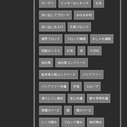
ガーデン
インターロッキング
丈夫
洗い出しアプローチ
みはま砂利
洗い出し仕上げ
化粧ブロック
境界ブロック
ブロック種類
おしゃれ擁壁
宅配ボックス
杉苔
苔
六方石
虫対策
虫対策コンクリート
駐車場土間コンクリート
バリアフリー
バリアフリー外構
手摺
スロープ
滑りにくい素材
安心外構
野々市市外構
菜園スペース
畑
畑スペース
レンガ積み
ブロック積み
板石積み