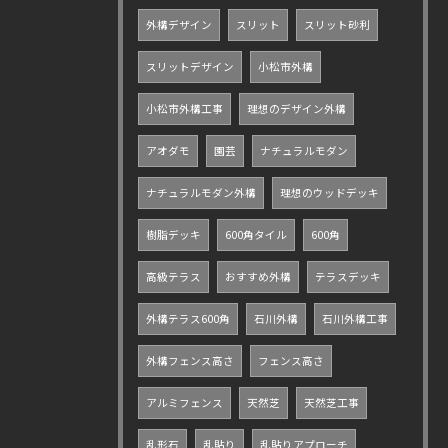
外構デザイン
スリット
スリット砂利
スリットデザイン
小松市外構
小松市外構工事
理想のデザイン外構
アオダモ
園芸
ナチュラルモダン
ナチュラルモダン外構
理想のウッドデッキ
樹脂デッキ
600角タイル
600角
高級テラス
おすすめ外構
テラスデッキ
外構テラス600角
石川外構
石川外構工事
外構フェンス高さ
フェンス高さ
アルミフェンス
天然芝
天然芝工事
乱形石
乱貼り
乱貼りアプローチ