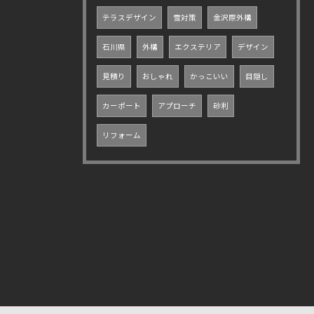
テラスデザイン
雪対策
金沢際外構
石川県
外構
エクステリア
デザイン
見積り
おしゃれ
かっこいい
目隠し
カーポート
アプローチ
砂利
リフォーム