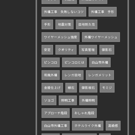
外構工事 失敗しないコツ
外構工事 手形
手形
地震対策
目地耐久性
ワイヤーメッシュ強度
外構ワイヤーメッシュ
安定
クオリティ
写真管理
御影石
ピンコロ
ピンコロとは
白山市外構
和風外構
レンガ目地
レンガメリット
金鏝仕上げ
縁石
御影板石
モミジ
ソヨゴ
照明工事
外構照明
アプローチ階段
おしゃれ階段
白山市外構工事
ホテルライク外構
高級感