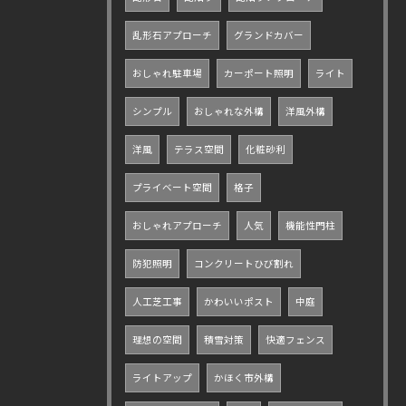
乱形石アプローチ
グランドカバー
おしゃれ駐車場
カーポート照明
ライト
シンプル
おしゃれな外構
洋風外構
洋風
テラス空間
化粧砂利
プライベート空間
格子
おしゃれアプローチ
人気
機能性門柱
防犯照明
コンクリートひび割れ
人工芝工事
かわいいポスト
中庭
理想の空間
積雪対策
快適フェンス
ライトアップ
かほく市外構