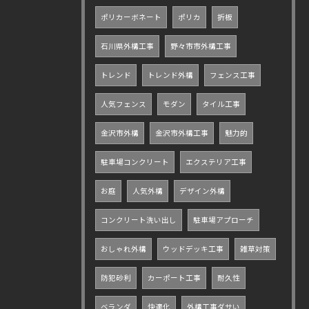
ポリカーボネート
ポリカ
折板
石川県外構工事
野々市市外構工事
トレンド
トレンド外構
フェンス工事
人気フェンス
モダン
タイル工事
金沢市外構
金沢市外構工事
魅力的
駐車場コンクリート
エクステリア工事
お庭
人気外構
デザイン外構
コンクリート洗い出し
駐車場アプローチ
おしゃれ外構
ウッドデッキ工事
雑草対策
防犯砂利
カーポート工事
耐久性
ベランダ
快適化
外構工事ダサい