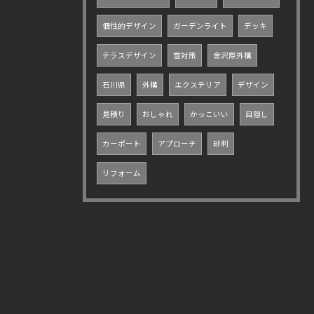
個性的デザイン
ガーデンライト
デッキ
テラスデザイン
雪対策
金沢際外構
石川県
外構
エクステリア
デザイン
見積り
おしゃれ
かっこいい
目隠し
カーポート
アプローチ
砂利
リフォーム