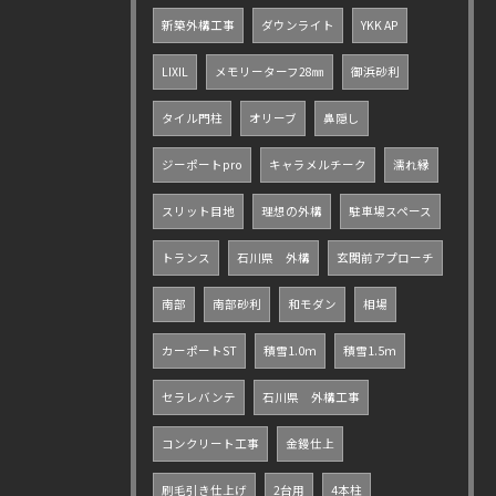
新築外構工事
ダウンライト
YKK AP
LIXIL
メモリーターフ28㎜
御浜砂利
タイル門柱
オリーブ
鼻隠し
ジーポートpro
キャラメルチーク
濡れ縁
スリット目地
理想の外構
駐車場スペース
トランス
石川県 外構
玄関前アプローチ
南部
南部砂利
和モダン
相場
カーポートST
積雪1.0ｍ
積雪1.5ｍ
セラレバンテ
石川県 外構工事
コンクリート工事
金鏝仕上
刷毛引き仕上げ
2台用
4本柱