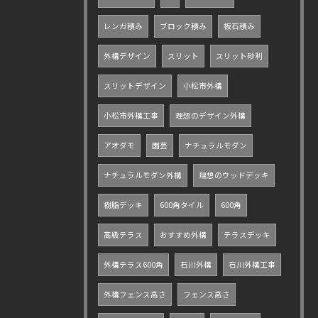
レンガ積み
ブロック積み
板石積み
外構デザイン
スリット
スリット砂利
スリットデザイン
小松市外構
小松市外構工事
理想のデザイン外構
アオダモ
園芸
ナチュラルモダン
ナチュラルモダン外構
理想のウッドデッキ
樹脂デッキ
600角タイル
600角
高級テラス
おすすめ外構
テラスデッキ
外構テラス600角
石川外構
石川外構工事
外構フェンス高さ
フェンス高さ