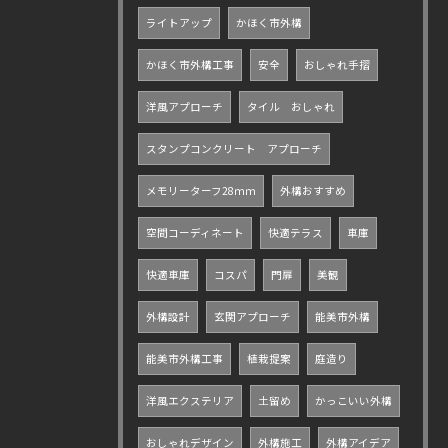
ライトアップ
かほく市外構
かほく市外構工事
安全
おしゃれ手摺
洋風アプローチ
タイル おしゃれ
スタンプコンクリート アプローチ
メモリーターフ28ｍｍ
外構おすすめ
空間コーディネート
快適テラス
車庫
快適車庫
コスパ
門扉
美観
外構設計
玄関アプローチ
能美市外構
能美市外構工事
植栽提案
庭造り
洋風エクステリア
土留め
かっこいい外構
おしゃれデザイン
外構施工
外構アイデア