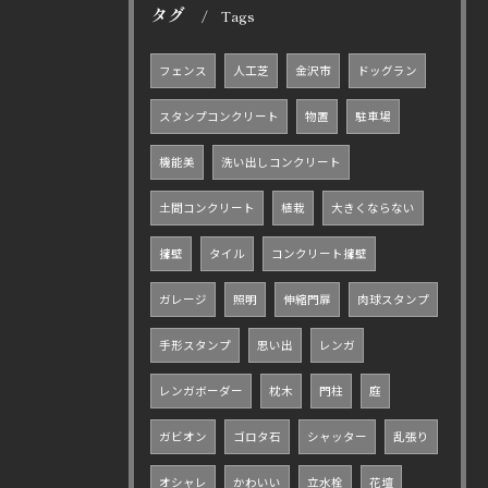
タグ
Tags
フェンス
人工芝
金沢市
ドッグラン
スタンプコンクリート
物置
駐車場
機能美
洗い出しコンクリート
土間コンクリート
植栽
大きくならない
擁壁
タイル
コンクリート擁壁
ガレージ
照明
伸縮門扉
肉球スタンプ
手形スタンプ
思い出
レンガ
レンガボーダー
枕木
門柱
庭
ガビオン
ゴロタ石
シャッター
乱張り
オシャレ
かわいい
立水栓
花壇