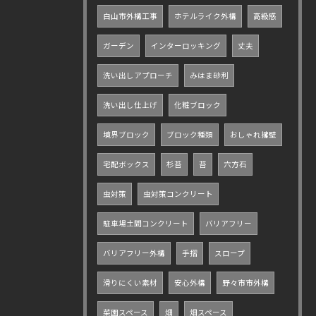
白山市外構工事
ホテルライク外構
高級感
ガーデン
インターロッキング
丈夫
洗い出しアプローチ
みはま砂利
洗い出し仕上げ
化粧ブロック
境界ブロック
ブロック種類
おしゃれ擁壁
宅配ボックス
杉苔
苔
六方石
虫対策
虫対策コンクリート
駐車場土間コンクリート
バリアフリー
バリアフリー外構
手摺
スロープ
滑りにくい素材
安心外構
野々市市外構
菜園スペース
畑
畑スペース