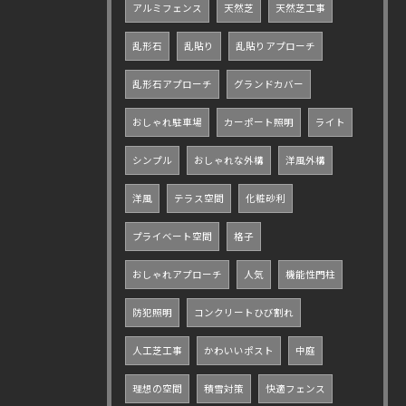
アルミフェンス
天然芝
天然芝工事
乱形石
乱貼り
乱貼りアプローチ
乱形石アプローチ
グランドカバー
おしゃれ駐車場
カーポート照明
ライト
シンプル
おしゃれな外構
洋風外構
洋風
テラス空間
化粧砂利
プライベート空間
格子
おしゃれアプローチ
人気
機能性門柱
防犯照明
コンクリートひび割れ
人工芝工事
かわいいポスト
中庭
理想の空間
積雪対策
快適フェンス