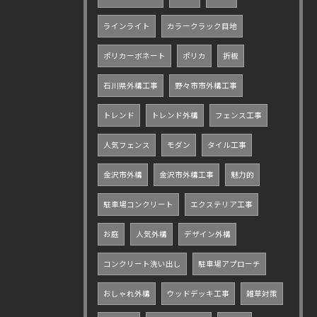
ラインライト
カラークラック目地
ポリカーボネート
ポリカ
折板
石川県外構工事
野々市市外構工事
トレンド
トレンド外構
フェンス工事
人気フェンス
モダン
タイル工事
金沢市外構
金沢市外構工事
魅力的
駐車場コンクリート
エクステリア工事
お庭
人気外構
デザイン外構
コンクリート洗い出し
駐車場アプローチ
おしゃれ外構
ウッドデッキ工事
雑草対策