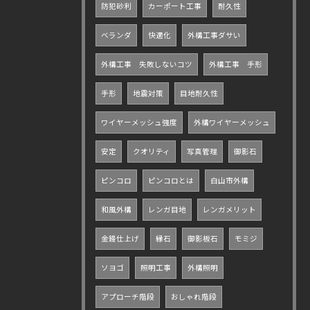
防犯砂利
カーポート工事
耐久性
ベランダ
快適化
外構工事ダサい
外構工事 失敗しないコツ
外構工事 手形
手形
地震対策
目地耐久性
ワイヤーメッシュ強度
外構ワイヤーメッシュ
安定
クオリティ
写真管理
御影石
ピンコロ
ピンコロとは
白山市外構
和風外構
レンガ目地
レンガメリット
金鏝仕上げ
縁石
御影板石
モミジ
ソヨゴ
照明工事
外構照明
アプローチ階段
おしゃれ階段