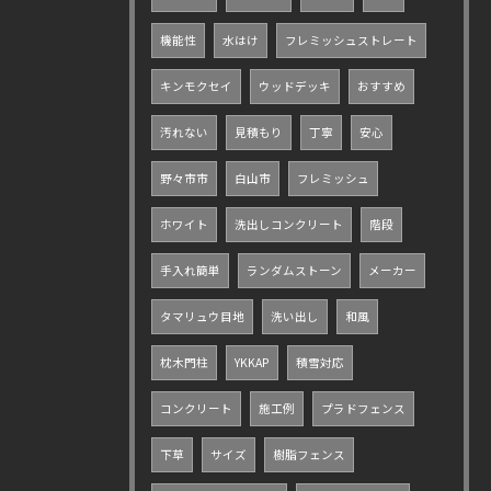
機能性
水はけ
フレミッシュストレート
キンモクセイ
ウッドデッキ
おすすめ
汚れない
見積もり
丁寧
安心
野々市市
白山市
フレミッシュ
ホワイト
洗出しコンクリート
階段
手入れ簡単
ランダムストーン
メーカー
タマリュウ目地
洗い出し
和風
枕木門柱
YKKAP
積雪対応
コンクリート
施工例
プラドフェンス
下草
サイズ
樹脂フェンス