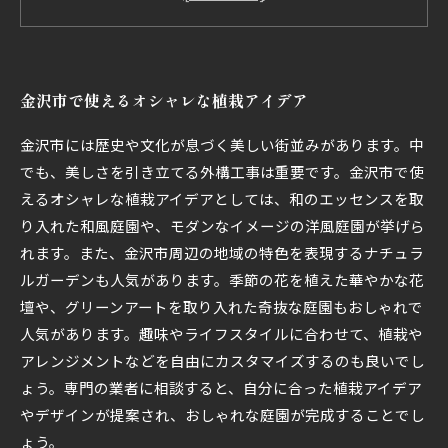
緑豊かな街を目指して！金沢市で実践できるガーデ
ニング方法
アクセントになるオブジェやおしゃれな花壇で、あ
金沢市で使えるオシャレな植栽アイデア
なただけの特別な空間を作ろう！
金沢市には歴史や文化が息づく美しい街並みがあります。中
でも、美しさを引き立てる外構工事は重要です。金沢市で使
えるオシャレな植栽アイデアとしては、和のエッセンスを取
り入れた和風庭園や、モダンなイメージの洋風庭園が挙げら
れます。また、金沢市周辺の地域の特色を表現するナチュラ
ルガーデンも人気があります。季節の花を植えた華やかな花
壇や、グリーンアートを取り入れた奇抜な庭園もおしゃれで
人気があります。趣味やライフスタイルに合わせて、植栽や
アレンジメントなどを自由にカスタマイズするのも良いでし
ょう。専門の業者に相談すると、自分に合った植栽アイデア
やデザインが提案され、おしゃれな庭園が完成することでし
ょう。