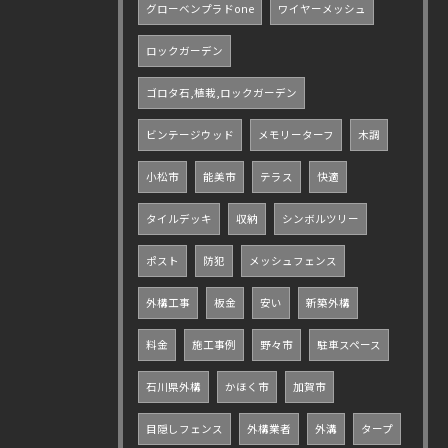
グローベンプラドone
ワイヤーメッシュ
ロックガーデン
ゴロタ石,植栽,ロックガーデン
ビンテージウッド
メモリーターフ
木調
小松市
能美市
テラス
快適
タイルデッキ
収納
シンボルツリー
ポスト
防犯
メッシュフェンス
外構工事
板金
安い
新築外構
料金
施工事例
野々市
駐車スペース
石川県外構
かほく市
加賀市
目隠しフェンス
外構業者
外溝
タープ