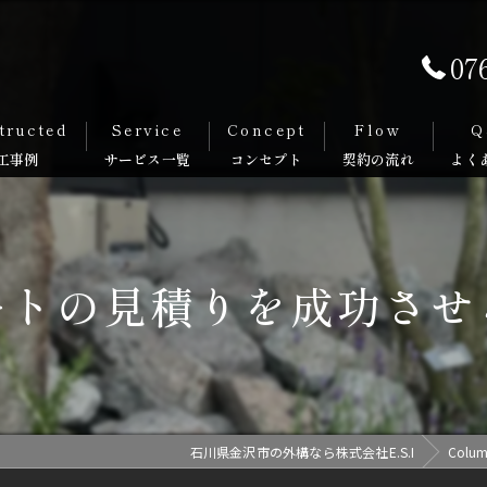
07
tructed
Service
Concept
Flow
Q
ートの見積りを成功させ
石川県金沢市の外構なら株式会社E.S.I
Colu