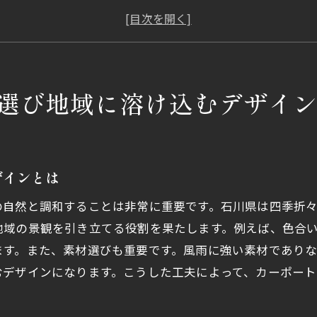
地域の美を引き立てるデザイン選びのポイント
周囲との調和を考えたデザインの選び方
石川県で人気のカーポートデザイン
環境に優しいカーポートデザインの探求
選び地域に溶け込むデザイ
カーポート見積り石川県の自然と調和するデザインを追求
見積り前に考えるべきデザインの要素
石川県の自然美を反映した見積り例
ザインとは
カーポート見積りで失敗しないためのデザイン選択
の自然と調和することは非常に重要です。石川県は四季折
自然と調和することで得られるメリット
地域の景観を引き立てる役割を果たします。例えば、色合
デザインが見積りに与える影響とは
ます。また、素材選びも重要です。風雨に強い素材であり
石川県の風景に溶け込むカーポートデザインの見積り
むデザインになります。こうした工夫によって、カーポー
石川県でカーポート設置予算内で最大限の価値を引き出す
予算内で理想のカーポートを実現する方法