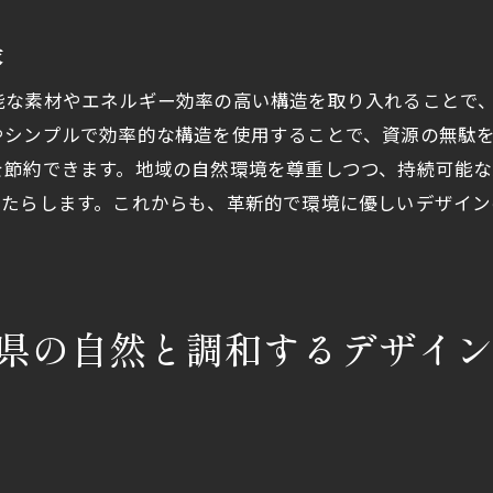
住まいの魅力を高めるカーポートの活用法
石川県におけるカーポートのデザイン和風とモダンの融合
求
和風とモダンを融合したカーポートデザイン
能な素材やエネルギー効率の高い構造を取り入れることで
石川県で人気の融合デザインの特徴
やシンプルで効率的な構造を使用することで、資源の無駄
伝統と現代が織り成すカーポートの魅力
を節約できます。地域の自然環境を尊重しつつ、持続可能
石川県の風土に合う融合デザイン
もたらします。これからも、革新的で環境に優しいデザイン
。
カーポートで表現するデザインの新たな可能性
石川県でのユニークなデザイン事例
石川県の四季を楽しむカーポート周辺の植栽アイデア
県の自然と調和するデザイ
四季折々の美しさを楽しむ植栽プラン
カーポート周辺で四季を感じる植栽設計
石川県の気候に合う植栽選びのポイント
季節ごとの植物がカーポートに与える影響