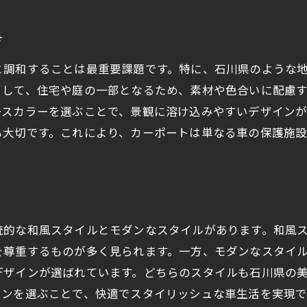
石川県の気候に適したカーポート素材選びの秘訣
石川県の気候を考慮した素材の選択
方
耐久性抜群のカーポート素材とは
と調和することは最重要課題です。特に、石川県のような
気候に応じた素材選びのポイント
として、住宅や庭の一部となるため、素材や色合いに配慮
石川県で選ばれている人気のカーポート素材
ースカラーを選ぶことで、景観に溶け込みやすいデザイン
天候に強いカーポート素材の選び方
も大切です。これにより、カーポートは単なる車の保護施
長持ちするカーポートを選ぶための材料選択
カーポート設置で住まいの価値を高める石川県での実例
カーポート設置による資産価値の向上事例
石川県の成功事例に学ぶカーポート設置
統的な和風スタイルとモダンなスタイルがあります。和風
住まいの価値を引き上げるカーポート設置
を尊重するものが多く見られます。一方、モダンなスタイ
実例紹介: 石川県でのカーポートがもたらす変化
デザインが選ばれています。どちらのスタイルも石川県の
地域に根付くカーポート設置の実例
インを選ぶことで、快適でスタイリッシュな車生活を実現