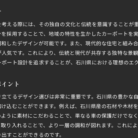
費用対効果を考えたカーポート選び
計
限られた予算でのデザインと機能の両立
を考える際には、その独自の文化と伝統を意識することが
石川県での賢いカーポート設置の進め方
ンを採用することで、地域の特性を生かしたカーポートを
予算内で美と機能を追求するポイント
調和したデザインが可能です。また、現代的な住宅と組み
コストを抑えつつデザイン性を高める工夫
が人気です。これにより、伝統と現代が共存する独特な景
ーポート設計を追求することが、石川県における理想のエ
カーポートで実現する石川県の美しい景観と車の保護
カーポートがもたらす地域の景観美
ポイント
自然環境に優しいカーポートの選び方
景観保護と車の安全を両立するデザイン
き立てるデザイン選びは非常に重要です。石川県の豊かな
石川県の美を守るカーポートの役割
溶け込むことができます。例えば、石川県産の石材や木材
のように素材にこだわることで、単なる車の保護だけでな
車を守りながら景観を楽しむアイデア
を取り入れることで、より一層の調和が図れます。これに
カーポート設置で実現する二重の利点
り出すことができるのです。