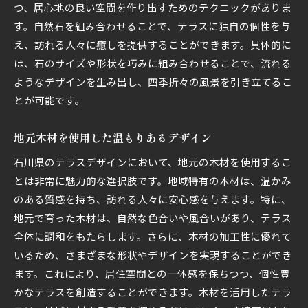
つ、居心地の良い空間を作り出すためのテクニックがありま
地元の風土に調和する石川県野々市市のテラス設計
す。自然石を組み合わせることで、テラスに独自の個性を与
法
え、訪れる人々に癒しを提供することができます。具体的に
風土に合った材料の選び方
は、石のサイズや形状を巧みに組み合わせることで、流れる
風通しと日当たりを考慮したレイアウト
ようなデザインを生み出し、四季折々の風景を引き立てるこ
雨水の浸透を促すエコ設計
とが可能です。
風景とつながるオープンスペースの設計
風土を活かした防風林の活用
地元木材を使用した温もりあるデザイン
地域の生態系を守るための工夫
石川県のテラスデザインにおいて、地元の木材を使用するこ
石川県野々市市で心地よさを提供するテラスデザイ
とは非常に魅力的な選択肢です。地域特有の木材は、温かみ
ン
のある質感を持ち、訪れる人々に安心感を与えます。特に、
地元で育った木材は、自然な色合いや風合いがあり、テラス
リラックスできる家具の選び方
全体に調和をもたらします。さらに、木材の加工性に優れて
虫対策と快適性を両立させる方法
いるため、さまざまな形状やデザインを実現することができ
プライバシーを守るフェンスデザイン
ます。これにより、居住空間との一体感を保ちつつ、個性豊
音響を考慮した静かで落ち着く空間作り
かなテラスを創造することができます。木材を活用したテラ
地元の食材を使ったアウトドアキッチン