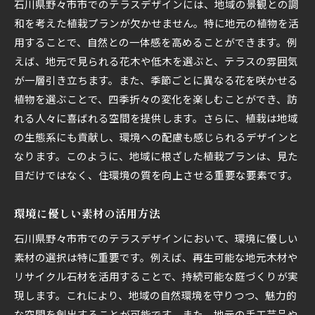
春夏秋冬のイベントに対応した設計
石川県野々市市でのテラスデザインには、地域の景観との調
和を考えた植栽プランが欠かせません。特に地元の植物を活
四季の彩りを楽しむ植物選び
用することで、自然との一体感を高めることができます。例
季節感を演出する照明計画
えば、地元で見られる花木や低木を選ぶと、テラスの雰囲気
が一層引き立ちます。また、季節ごとに異なる花を咲かせる
植物を選ぶことで、四季折々の変化を楽しむことができ、訪
れる人々に喜ばれる空間を提供します。さらに、植栽は地域
の生態系にも貢献し、環境への配慮も感じられるデザインと
なります。このように、地域に根ざした植栽プランは、見た
目だけではなく、住環境の質を向上させる重要な要素です。
環境に優しい素材の活用方法
石川県野々市市でのテラスデザインにおいて、環境に優しい
素材の選択は特に重要です。例えば、再生可能な地元木材や
リサイクル石材を活用することで、持続可能な庭づくりが実
現します。これにより、地域の自然環境を守りつつ、魅力的
な空間を創出することが可能です。また、地元の手工芸品や