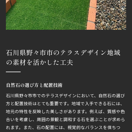
デア
春の花々を楽しむアプローチ
夏の涼を感じるためのシェード設計
秋の紅葉を引き立てるデザイン
冬の雪景色を演出するライティング
季節ごとに変化する植栽計画
石川県野々市市のテラスデザイン地域
四季折々のイベントに対応する空間作り
の素材を活かした工夫
自然素材で叶える石川県野々市市の理想的なテラス
空間
石材と木材の組み合わせによる調和
自然石の選び方と配置技術
自然素材のメンテナンス方法
石川県野々市市でのテラスデザインにおいて、自然石の選び
環境に配慮した素材選びのポイント
方と配置技術はとても重要です。地域で入手できる石には、
風景に溶け込むナチュラルデザイン
地元の特性を反映した美しさがあります。例えば、質感や色
地元の農産物を取り入れたガーデンデザイン
合いを考慮し、周囲の景観と調和する石を選ぶことが求めら
れます。また、石の配置には、視覚的なバランスを保ちつ
自然素材を活かしたDIYプロジェクト