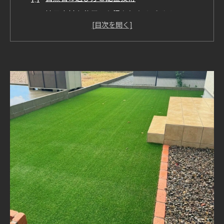
地元木材を使用した温もりあるデザイン
野々市市特有の気候に適した素材の選定
地域の景観に調和する植栽プラン
環境に優しい素材の活用方法
地域社会と共に創るテラスデザイン
地域の魅力を引き出す野々市市のテラスデザインの
秘訣
歴史的背景を考慮したデザイン
地域文化を取り入れたデザインアイデア
野々市市の景観と調和するカラー選び
地元アーティストの作品を活かした空間づくり
コミュニティとの連携で生まれるデザイン
地域の伝統行事を楽しむためのスペース設計
四季を楽しむ石川県野々市市のテラスデザインアイ