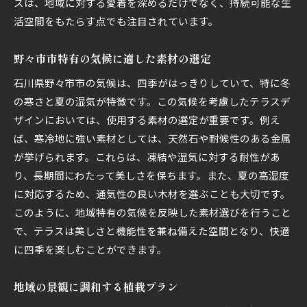
スは、地域に対する愛着を深めるだけでなく、持続可能な生
家族が集う暖かい雰囲気の演出
活空間をもたらす点でも注目されています。
石川県野々市市で地域特有の素材を取り入れたテラ
ス作り
野々市市特有の気候に適した素材の選定
地元産の石材を使った舗装技術
石川県野々市市の気候は、四季がはっきりしていて、特に冬
伝統工芸を活かしたデザイン
の寒さと夏の湿気が特徴です。この気候を考慮したテラスデ
ザインにおいては、使用する素材の選定が重要です。例え
地域資源を利用した持続可能な設計
ば、寒冷地に強い素材としては、天然石や耐候性のある金属
自然景観を活かすための素材選び
が挙げられます。これらは、凍結や湿気に対する耐性があ
地元ベンダーとの協力で実現するテラス
り、長期間にわたって美しさを保ちます。また、夏の高湿度
地域特産品をテーマにしたデコレーション
に対応するため、通気性の良い木材を選ぶことも大切です。
石川県野々市市で四季折々の変化を感じるテラスデ
このように、地域特有の気候を反映した素材選びを行うこと
ザイン
で、テラスは美しさと機能性を兼ね備えた空間となり、快適
季節の変わり目を感じる配置工夫
に四季を楽しむことができます。
気候に応じた多目的スペースの活用
地域の景観に調和する植栽プラン
年中通して楽しめる屋外リビング