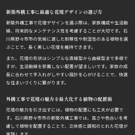
新築外構工事で椿花壇を門柱や玄関に映える形
新築外構工事に最適な花壇デザインの選び方
に
新築外構工事で花壇デザインを選ぶ際は、家族構成や生活動
線、将来的なメンテナンス性を考慮することが大切です。石
川県野々市市の気候に適した耐寒性や耐湿性のある植物を選
ぶことで、長く美しい花壇を維持できます。
また、花壇の形状はシンプルな直線型から曲線型まで多様で
すが、生活動線を邪魔しない配置が望ましいです。家族の成
長に合わせて手入れがしやすい設計を心がけることで、快適
な住まいづくりに繋がります。
外構工事で花壇の魅力を最大化する植物の配置術
花壇の魅力を引き出すには、植物の配置にも工夫が必要で
す。石川県野々市市の新築外構工事では、高さや色合いを考
慮して植物を配置することで、立体感と調和のとれた花壇が
実現します。