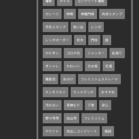
擁壁
タイル
コンクリート擁壁
ガレージ
照明
伸縮門扉
肉球スタンプ
手形スタンプ
思い出
レンガ
レンガボーダー
枕木
門柱
庭
ガビオン
ゴロタ石
シャッター
乱張り
オシャレ
かわいい
立水栓
花壇
機能性
水はけ
フレミッシュストレート
キンモクセイ
ウッドデッキ
おすすめ
汚れない
見積もり
丁寧
安心
野々市市
白山市
フレミッシュ
ホワイト
洗出しコンクリート
階段