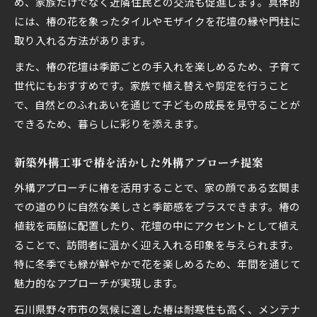
め、家族だけでなく近隣住民との交流も促進します。具体的
には、椿の花を象ったタイルやモザイクを花壇の縁や門柱に
取り入れる方法があります。
また、椿の花壇は季節ごとの手入れを楽しめるため、子育て
世代にもおすすめです。家族で植え替えや剪定を行うこと
で、自然とのふれあいを通じて子どもの成長を見守ることが
できるため、暮らしに彩りを添えます。
新築外構工事で椿を活かした外構アプローチ提案
外構アプローチに椿を活用することで、家の顔である玄関ま
での道のりに自然な美しさと季節感をプラスできます。椿の
植栽を両脇に配置したり、花壇の中にアクセントとして植え
ることで、訪問者に温かく迎え入れる印象を与えられます。
特に冬季でも緑が鮮やかで花を楽しめるため、年間を通じて
魅力的なアプローチが実現します。
石川県野々市市の気候に適した椿は耐寒性も高く、メンテナ