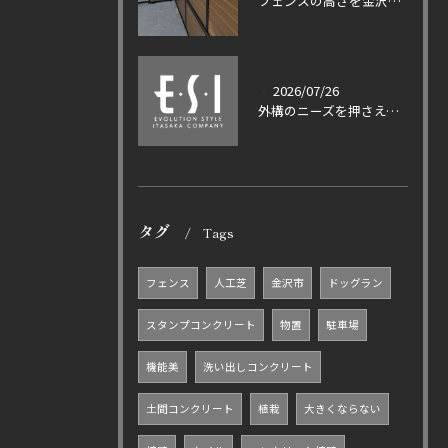
フェンスの高さを金沢市の条例や積雪対策とともに適法に選ぶ実践ガイド
2026/07/26
外構のニーズを押さえて500万円投資の価値とセンスのいいプランを実現する方法
タグ
Tags
フェンス
人工芝
金沢市
ドッグラン
スタンプコンクリート
物置
駐車場
機能美
洗い出しコンクリート
土間コンクリート
植栽
大きくならない