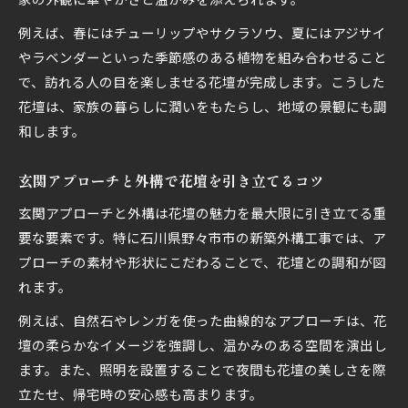
引き渡し後にもできる新築外構工事の進め方
新築外構工事は引き渡し後でも柔軟に進められ
例えば、春にはチューリップやサクラソウ、夏にはアジサイ
る
やラベンダーといった季節感のある植物を組み合わせること
で、訪れる人の目を楽しませる花壇が完成します。こうした
外構工事のタイミングと花壇設置のポイント
花壇は、家族の暮らしに潤いをもたらし、地域の景観にも調
新築外構工事で後から花壇を追加する方法
和します。
引き渡し後の外構工事で失敗しないための注意
点
玄関アプローチと外構で花壇を引き立てるコツ
新築外構工事の花壇設計を計画的に進めるコツ
玄関アプローチと外構は花壇の魅力を最大限に引き立てる重
椿をモチーフにした花壇で地元愛を形にするアイデ
要な要素です。特に石川県野々市市の新築外構工事では、ア
ア
プローチの素材や形状にこだわることで、花壇との調和が図
新築外構工事で椿花壇を取り入れるデザイン術
れます。
地元愛を反映した椿モチーフの花壇づくりの魅
例えば、自然石やレンガを使った曲線的なアプローチは、花
力
壇の柔らかなイメージを強調し、温かみのある空間を演出し
新築外構工事で椿を活かした外構アプローチ提
ます。また、照明を設置することで夜間も花壇の美しさを際
案
立たせ、帰宅時の安心感も高まります。
椿の花壇が家族と地域をつなぐ外構工事の工夫