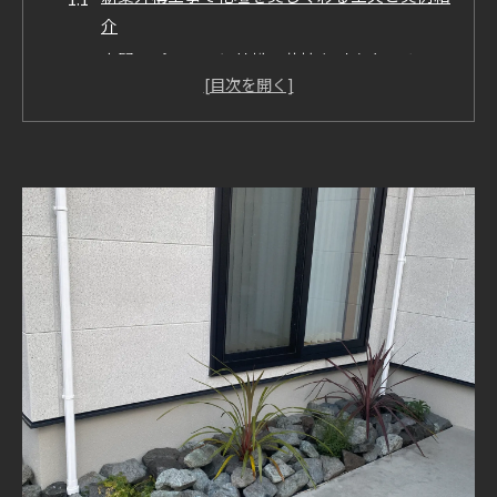
介
玄関アプローチと外構で花壇を引き立てるコツ
新築外構工事に最適な花壇デザインの選び方
外構工事で花壇の魅力を最大化する植物の配置
術
新築外構工事の花壇がもたらす暮らしの変化と
は
家族思いの外構計画とは花壇とアプローチの工夫
新築外構工事で家族が快適に過ごせる花壇設計
術
外構アプローチを活かした家族向け花壇の作り
方
新築外構工事で子育て世代に優しい動線づくり
家族の暮らしに寄り添う花壇と外構アプローチ
例