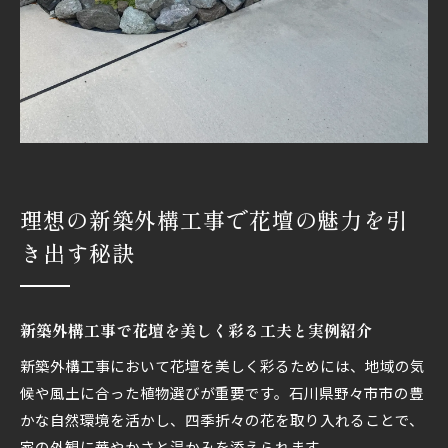
安心安全な外構計画と花壇で子育て環境を向上
外構アプローチを安く仕上げる新築のポイント
新築外構工事でアプローチを安く抑える方法
外構工事の費用を抑える花壇とアプローチ選び
新築外構工事でコストダウンできる施工例紹介
玄関アプローチ工事を安価に実現する外構の工
夫
理想の新築外構工事で花壇の魅力を引
外構エクステリアで予算内に収める新築のコツ
き出す秘訣
花壇づくりが暮らしを変える外構工事の新常識
新築外構工事で暮らしを豊かにする花壇づくり
外構工事で花壇がもたらす日常のメリット解説
新築外構工事で花壇を美しく彩る工夫と実例紹介
新築外構工事の花壇が子育てに与える良い影響
新築外構工事において花壇を美しく彩るためには、地域の気
暮らしを彩る外構花壇の新しいトレンドとは
候や風土に合った植物選びが重要です。石川県野々市市の豊
新築外構工事で生活動線に花壇を活用する方法
かな自然環境を活かし、四季折々の花を取り入れることで、
家の外観に華やかさと温かみを添えられます。