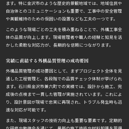
ます。特に金沢市のような歴史的景観地域では、地域住民や
自治体とのコミュニケーションも重要で、工事中の安全管理
や美観維持のための仮囲いの設置なども工夫の一つです。
このような現場ごとの工夫を積み重ねることで、外構工事全
体の品質が向上します。現場管理者や職人の経験と知見を活
かした柔軟な対応力が、長期的な信頼につながります。
実績に直結する外構品質管理の成功要因
外構品質管理の成功要因として、まずプロジェクト全体を見
通した工程管理と、各段階での品質チェック体制が挙げられ
ます。石川県金沢市兼六町での実績では、設計から施工、完
成後の点検まで一貫した管理が実施されています。これによ
り、設計意図が現場で忠実に再現され、トラブル発生時も迅
速な対応が可能です。
また、現場スタッフの技術力向上も重要な要素です。定期的
な研修や勉強会を通じて、最新の施工技術や材料知識を習得