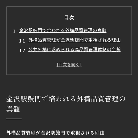
目次
金沢駅鼓門で培われる外構品質管理の真髄
外構品質管理が金沢駅鼓門で重視される理由
公共外構に求められる高品質管理体制の全貌
外構施工現場で実践される管理基準のポイント
金沢駅鼓門の外構品質が示す施工の工夫とは
外構管理に不可欠な連携体制と現場の工夫
外構工事を成功に導く品質管理体制とは
金沢駅鼓門で培われる外構品質管理の
外構工事の成功を支える品質管理体制の要素
現場で生きる外構品質管理の具体的な手法
真髄
外構品質を高める管理体制の構築ポイント
施工現場で役立つ外構品質管理のチェック項目
外構品質管理が金沢駅鼓門で重視される理由
外構工事における連携と管理体制の重要性