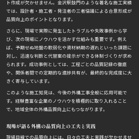
ト作成が欠かせません。金沢駅鼓門のような著名な施工実績
では、設計者・施工者・発注者の三者協議による合意形成が
品質向上のポイントとなります。
さらに、現場で実際に発生したトラブルや失敗事例から学
び、次の現場にノウハウを活かす仕組みも重要です。例え
ば、予期せぬ地盤の軟弱化や資材納期の遅れといった課題に
対し、迅速な判断と代替案の提示ができる体制づくりが求め
られます。成功事例としては、工程ごとの品質記録の徹底
や、関係者間での定期的な進捗共有が、最終的な完成度に大
きく寄与しています。
このような施工知見は、今後の外構工事全般に応用可能で
す。経験豊富な企業のノウハウを積極的に取り入れること
で、地域全体の外構品質向上にもつながります。
現場が語る外構の品質向上の工夫と実践
現場目線での品質向上には、日々の工夫と実践が欠かせませ