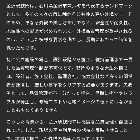
金沢駅鼓門は、石川県金沢市兼六町を代表するランドマーク
公共ランドマーク施工現場から見た外構の要点
として、多くの人々の目に触れる公共性の高い外構です。そ
ランドマーク外構現場で重視される品質管理
のため、単なる外観の美しさだけでなく、安全性や耐久性、
外構工事の品質を左右する要点と現場視点
地域性への配慮が求められます。外構品質管理が重視される
公共外構で活かされる高度な品質管理とは
のは、こうした多様な要求を満たし、長期にわたって価値を
外構品質管理から学ぶランドマークの施工知見
保つためです。
現場が語る外構の品質向上の工夫と実践
特に公共施設の場合、設計段階から施工、維持管理まで一貫
施工実績を支える外構品質の工夫と挑戦
した品質管理体制が不可欠です。鼓門のような大型外構で
外構品質を高めるための実践的な工夫とは
は、設計者、施工会社、監理会社、協力会社など多くの関係
施工実績を裏付ける外構品質管理の挑戦
者が連携し、厳しい基準をクリアする必要があります。失敗
例として、品質管理が不十分だった場合、早期に劣化やトラ
外構工事現場で積み重ねる品質確保の工夫
ブルが発生し、修繕コストや地域イメージの低下につながる
実績に直結する外構品質管理の成功要因
ことも少なくありません。
外構品質を維持するための現場の工夫事例
こうした背景から、金沢駅鼓門では高度な品質管理が徹底さ
現場目線で考える石川県金沢市の外構管理
れてきました。現場の声や利用者の期待を反映させること
現場目線から見る外構品質管理の実態
で、地域に根ざした外構の模範となっています。