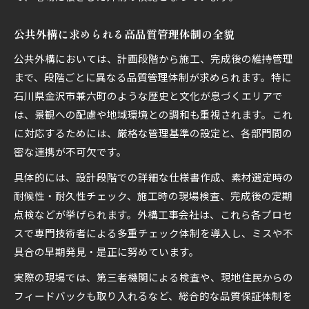
金沢市特有の外構管理の課題と対応策
外構工事現場で実感する品質の違いとは
公共外構に求められる高品質管理体制の全貌
実務者が語る外構品質管理のポイント集
公共外構においては、計画段階から施工、完成後の維持管理
外構管理における現場経験の重要性
まで、段階ごとに異なる品質管理体制が求められます。特に
外構品質と役割分担から学ぶ施工の信頼性
石川県金沢市兼六町のような歴史と文化が息づくエリアで
外構品質管理が施工信頼性に与える影響
は、景観への配慮や地域環境との調和も重視されます。これ
に対応するためには、厳格な管理基準の設定と、各部門間の
役割分担による外構品質向上のポイント
密な連携が不可欠です。
外構工事で信頼性を築く品質管理体制
施工現場で実践される役割分担と品質管理
具体的には、設計段階での詳細な仕様書作成、素材選定時の
耐候性・耐久性チェック、施工時の現場検査、完成後の定期
外構品質から考える施工会社の信頼性要素
点検などが挙げられます。外構工事会社は、これら各プロセ
スで専門技術者による多重チェック体制を導入し、ミスや不
具合の早期発見・是正に努めています。
実際の現場では、第三者機関による検査や、現地住民からの
フィードバックも取り入れるなど、総合的な品質保証体制を