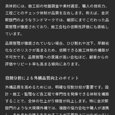
具体的には、施工前の地盤調査や素材選定、職人の技術力、
工程ごとのチェック体制が品質を左右します。例えば、金沢
駅鼓門のようなランドマークでは、細部にまでこだわった品
質管理が徹底されており、施工会社の信頼性評価にも直結し
ています。
品質管理が徹底されていない場合、ひび割れや沈下、早期劣
化などのリスクが高まるため、信頼できる施工体制の構築が
不可欠です。品質管理への意識が高い会社ほど、顧客からの
評価やリピート率も高まる傾向にあります。
役割分担による外構品質向上のポイント
外構品質を高めるためには、明確な役割分担が重要です。設
計・施工・監理など各工程で専門性を発揮できる体制を構築
することで、全体の仕上がり精度が向上します。特に金沢駅
鼓門のような大規模外構では、複数の協力会社や職人が連携
し、それぞれの強みを生かすことが品質向上につながってい