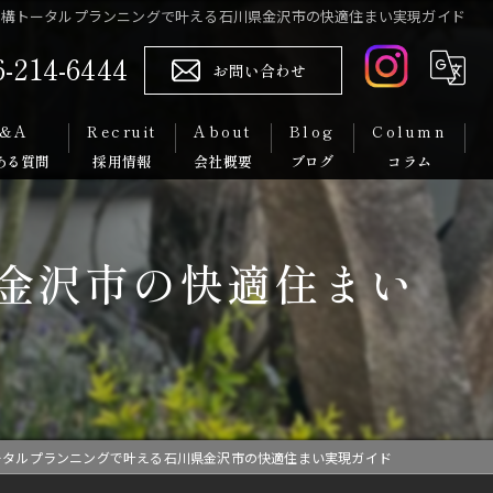
外構トータルプランニングで叶える石川県金沢市の快適住まい実現ガイド
6-214-6444
お問い合わせ
&A
Recruit
About
Blog
Column
代表挨拶
金沢市の快適住まい
スタッフ紹介
ータルプランニングで叶える石川県金沢市の快適住まい実現ガイド