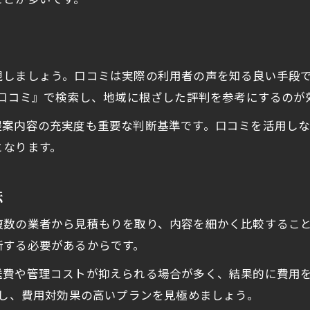
信頼できる外構業者の特徴と選び方
口コミで失敗例から学ぶ外構依頼の注意点
外構工事の評判と実績を見極める方法
見積もり比較で分かる外構業者の違い
視しましょう。口コミは実際の利用者の声を知る良い手段
 口コミ』で検索し、地域に根ざした評判を参考にするのが
金沢市で賢く外構を依頼するための秘訣
外構依頼で損をしないための賢い進め方
提案内容の充実度も重要な判断基準です。口コミを活用し
となります。
金沢市で外構業者を選ぶ際の重要な比較軸
お得に外構工事を依頼するポイント紹介
法
外構の一括相談で得られるメリットとは
口コミを活用した外構選びの実践方法
複数の業者から見積もりを取り、内容を細かく比較するこ
断する必要があるからです。
送費や管理コストが抑えられる場合が多く、結果的に費用
集し、費用対効果の高いプランを見極めましょう。