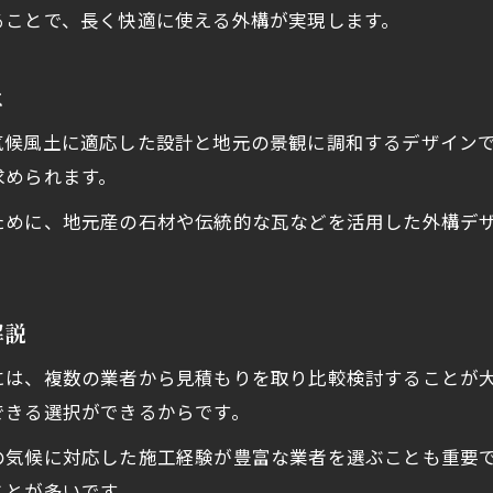
ることで、長く快適に使える外構が実現します。
現地調査からプラン作成までの流れを紹介
外構業者との打ち合わせのコツと注意点
は
外構工事の費用相場と見積もりのポイント
気候風土に適応した設計と地元の景観に調和するデザイン
口コミで分かる外構業者の選び方の極意
求められます。
石川県の気候に強い外構デザインとは
ために、地元産の石材や伝統的な瓦などを活用した外構デ
外構が耐える石川県の厳しい気候条件
。
雪や雨に強い外構デザインの工夫を解説
北陸向け外構で重視すべきポイント
解説
外構工事に適した耐久性の高い素材選び
には、複数の業者から見積もりを取り比較検討することが
口コミで評価される外構の機能性とは
できる選択ができるからです。
口コミで知る外構業者選びのコツ
の気候に対応した施工経験が豊富な業者を選ぶことも重要
外構業者選びで参考にしたい口コミ情報
ことが多いです。