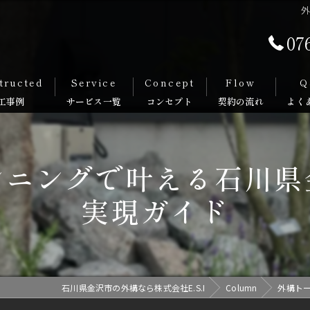
07
tructed
Service
Concept
Flow
Q
ンニングで叶える石川県
実現ガイド
石川県金沢市の外構なら株式会社E.S.I
Column
外構ト