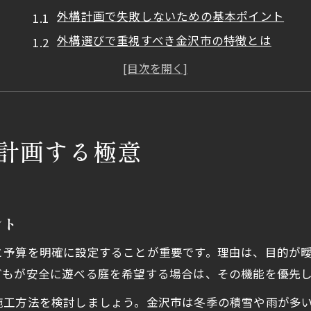
外構計画で失敗しないための基本ポイント
外構選びで重視すべき金沢市の特徴とは
金沢市の外構工事で後悔しないコツを解説
外構業者の選び方と口コミ活用術
安い外構工事を実現するための比較方法
おしゃれな外構で叶える快適な住まい作り
計画する極意
外構で実現する快適な住まいの条件とは
おしゃれな外構デザインの選び方ガイド
外構工事で暮らしやすさが変わる理由
ント
金沢市のエクステリアに合う外構実例集
と予算を明確に設定することが重要です。理由は、目的が
口コミで話題の外構デザインポイント
どもが安全に遊べる庭を希望する場合は、その機能を優先
外構トータルプランニングの流れとポイント解説
施工方法を検討しましょう。金沢市は冬季の積雪や雨が多
外構プランニングの基本的な進め方を知る