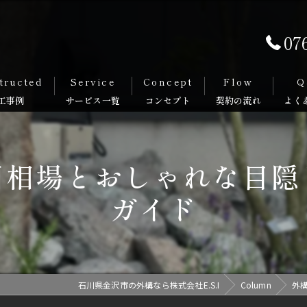
07
tructed
Service
Concept
Flow
Q
用相場とおしゃれな目隠
ガイド
石川県金沢市の外構なら株式会社E.S.I
Column
外