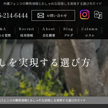
外構フェンスの費用相場とおしゃれな目隠しを実現する選び方ガイド
6-214-6444
お問い合わせ
&A
Recruit
About
Blog
Column
代表挨拶
しを実現する選び方
スタッフ紹介
構フェンスの費用相場とおしゃれな目隠しを実現する選び方ガイド