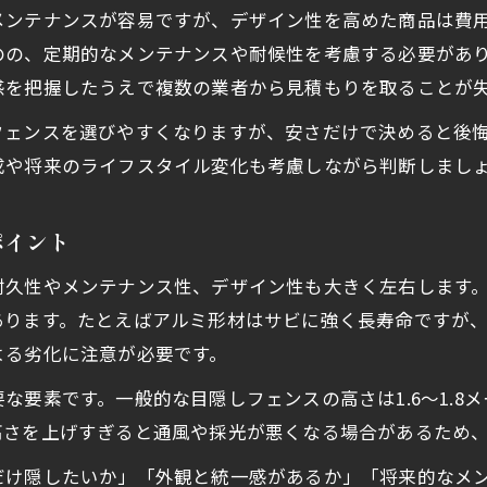
メンテナンスが容易ですが、デザイン性を高めた商品は費
外構フェンスDIY費用を抑える材料選びの工夫
のの、定期的なメンテナンスや耐候性を考慮する必要があ
外構フェンスDIY初心者が知るべき設置ポイント
感を把握したうえで複数の業者から見積もりを取ることが
外構フェンスDIYの基礎作りと安全対策の要点
フェンスを選びやすくなりますが、安さだけで決めると後
安くておしゃれな外構フェンスDIY実践例紹介
成や将来のライフスタイル変化も考慮しながら判断しまし
後付け目隠しで外構をもっと快適に
外構フェンスの後付け目隠しで快適空間へ
ポイント
外構フェンス後付けのメリットと注意点解説
耐久性やメンテナンス性、デザイン性も大きく左右します
外構フェンス後付け施工の流れと選び方
あります。たとえばアルミ形材はサビに強く長寿命ですが
目隠しフェンス後付けで失敗しない素材選び
よる劣化に注意が必要です。
外構フェンス後付け費用を抑える工夫まとめ
な要素です。一般的な目隠しフェンスの高さは1.6～1.8
費用配分を見直す外構フェンスの極意
高さを上げすぎると通風や採光が悪くなる場合があるため
外構フェンス費用配分の基本と考え方ガイド
だけ隠したいか」「外観と統一感があるか」「将来的なメ