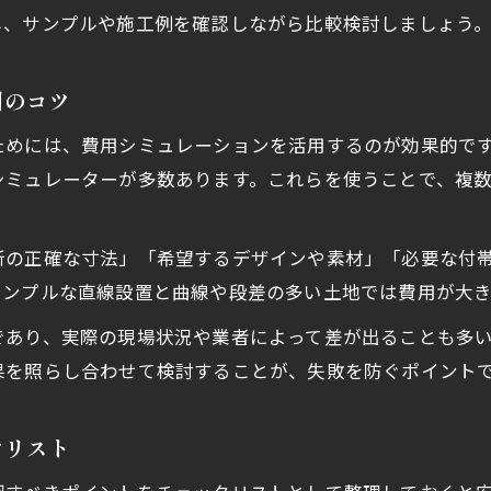
外構を安くする方法と費用配分の工夫例
し、サンプルや施工例を確認しながら比較検討しましょう
外構フェンス費用の内訳と賢い見直し術
外構全体の予算配分とフェンス選択のコツ
用のコツ
外構フェンス費用を抑えながら満足度を向上
ためには、費用シミュレーションを活用するのが効果的で
安くておしゃれな外構実現のポイント
シミュレーターが多数あります。これらを使うことで、複
外構フェンスを安くおしゃれに仕上げる秘訣
外構フェンス施工例に学ぶ費用節約アイデア
所の正確な寸法」「希望するデザインや素材」「必要な付
外構フェンス選びでおしゃれを安く叶える方法
シンプルな直線設置と曲線や段差の多い土地では費用が大
外構フェンスDIYと施工業者の賢い使い分け
であり、実際の現場状況や業者によって差が出ることも多
外構フェンスで予算内におしゃれを実現する
果を照らし合わせて検討することが、失敗を防ぐポイント
クリスト