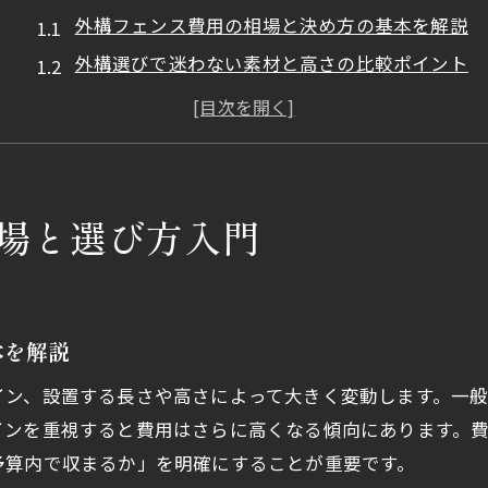
外構フェンス費用の相場と決め方の基本を解説
外構選びで迷わない素材と高さの比較ポイント
外構フェンス費用シミュレーション活用のコツ
外構フェンス見積もりで役立つチェックリスト
外構フェンス費用を抑える賢い選び方とは
おしゃれと機能性両立の目隠し術
場と選び方入門
外構フェンスで叶えるおしゃれな目隠し術
外構の目隠し選びで重視すべき機能性とは
外構フェンスのデザイン比較と選び方の工夫
本を解説
外構フェンスでプライバシーを確保する方法
ン、設置する長さや高さによって大きく変動します。一般
おしゃれな外構フェンス実例と選択基準
インを重視すると費用はさらに高くなる傾向にあります。
自分で外構フェンスDIYを始めるコツ
予算内で収まるか」を明確にすることが重要です。
外構フェンスDIYで失敗しない基本手順とは